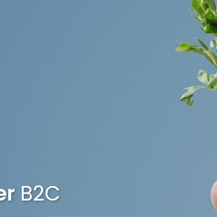
er
B2C