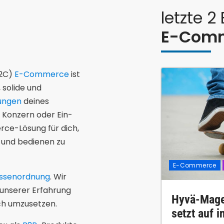
letzte 2
E-Com
B2C)
E-Commerce
ist
 solide und
rungen
deines
 Konzern oder Ein-
ce-Lösung für dich,
 und bedienen zu
E-Commerce
össenordnung
. Wir
n unserer Erfahrung
Hyvä-Mage
ich umzusetzen.
setzt auf 