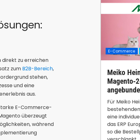
ösungen:
E-Commerce
direkt zu erreichen
nsatz zum
B2B-Bereich
,
Meiko Heim
ordergrund stehen,
Magento‑2
zesse und eine
angebund
nerlebnis aus.
Für Meiko He
sstarke E-Commerce-
bestehenden
. Magento überzeugt
eine individu
das ERP Eur
öglichkeiten, während
so die Bestel
Implementierung
verschlankt...