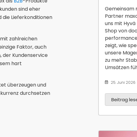
ex als
B2B
-Produkte
Gemeinsam m
tkunden sind eher
Partner maxc
 die Lieferkonditionen
uns mit Hyvä
Shop von do
performanceo
it zahlreichen
zeigt, wie spe
einzige Faktor, auch
unsere Mage
en, der Kundenservice
zu mehr Stab
esem hart
Umsätzen führ
25. Juni 2026
et überzeugen und
nkurrenz durchsetzen
Beitrag lese