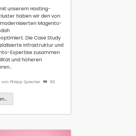
it unserem Hosting-
luster haben wir den von
 modernisierten Magento-
odah
ptimiert. Die Case Study
zialisierte Infrastruktur und
nto-Expertise zusammen
ilität und höheren
en...
313
von
Philipp Sprecher
n...