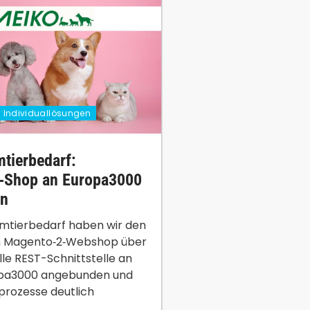
Individuallösungen
tierbedarf:
‑Shop an Europa3000
en
imtierbedarf haben wir den
 Magento‑2‑Webshop über
elle REST-Schnittstelle an
opa3000 angebunden und
lprozesse deutlich