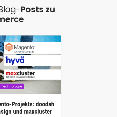
 Blog-
Posts zu
merce
Technologie
nto-Projekte: doodah
insign und maxcluster