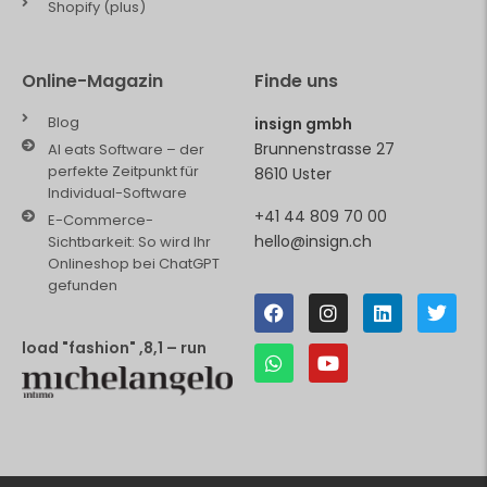
Shopify (plus)
Online-Magazin
Finde uns
Blog
insign gmbh
Brunnenstrasse 27
AI eats Software – der
perfekte Zeitpunkt für
8610 Uster
Individual-Software
+41 44 809 70 00
E-Commerce-
hello@insign.ch
Sichtbarkeit: So wird Ihr
Onlineshop bei ChatGPT
gefunden
load "fashion" ,8,1 – run