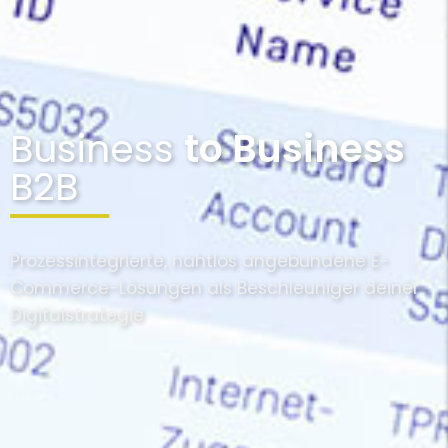
Business
to Business
B2B
Prozessintegrierte, nahtlos angebundene E-
Commerce-Lösungen als Beschleuniger deiner
Digitalstrategie