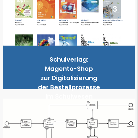
modernen…
deutschsprachige Volksschule, angeboten in einem
Lehrmittel aus verschiedensten Fachbereichen für die
Schulwesen
Digitalisierung der Bestellprozesse im
Schulverlag: Magento-Shop zur
Schulverlag:
Magento-Shop
zur Digitalisierung
der Bestellprozesse
im Schulwesen
weiterlesen...