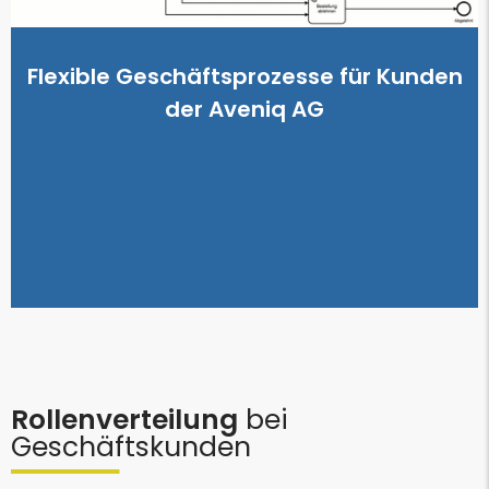
Beschaffungswesen seiner…
Der IT Full Service Provider Avectris setzt für das interne
Flexible Geschäftsprozesse für Kunden
der Aveniq AG
der Aveniq AG
Flexible Geschäftsprozesse für Kunden
Rollenverteilung
bei
Geschäftskunden