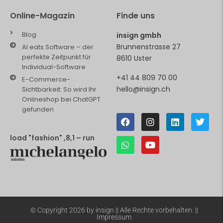
Online-Magazin
Finde uns
Blog
insign gmbh
Brunnenstrasse 27
AI eats Software – der
perfekte Zeitpunkt für
8610 Uster
Individual-Software
+41 44 809 70 00
E-Commerce-
hello@insign.ch
Sichtbarkeit: So wird Ihr
Onlineshop bei ChatGPT
gefunden
load "fashion" ,8,1 – run
© Copyright 2026 by insign || Alle Rechte vorbehalten. ||
Impressum