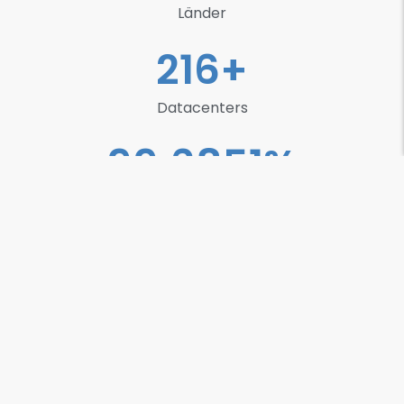
Länder
220
+
Datacenters
99.9999
%
uptime
ECM- und DMS
-Lösungen
Neben diversen Software-Produkten arbeiten wir in