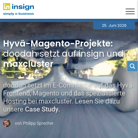
25. Juni 2026
Hyvä-Magento-Projekte:
doodah setzt auf insign und
maxcluster
doodah setzt im E-Commerce auf das Hyvä-
Frontend, Magento und das spezialisierte
Hosting bei maxcluster. Lesen Sie dazu
unsere
Case Study.
von
Philipp Sprecher