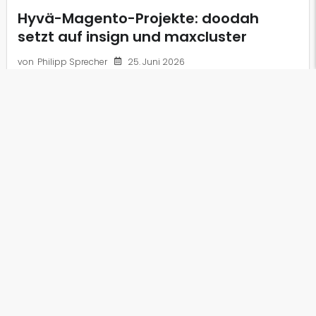
Hyvä-Magento-Projekte: doodah
setzt auf insign und maxcluster
25. Juni 2026
von
Philipp Sprecher
Gemeinsam mit unserem Hosting-Partner maxcluster
haben wir den von uns mit Hyvä modernisierten
Magento-Shop von doodah performanceoptimiert. Die
Case Study zeigt, wie spezialisierte Infrastruktur und...
weiterlesen ...