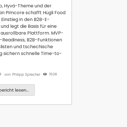
o, Hyvä-Theme und der
n Pimcore schafft Hügli Food
 Einstieg in den B2B-E-
d legt die Basis für eine
ausrollbare Plattform. MVP-
P-Readiness, B2B-Funktionen
slisten und tschechische
ng sichern schnelle Time-to-
4
1508
von
Philipp Sprecher
ericht lesen...