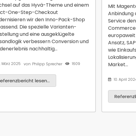
hsel auf das Hyvä-Theme und einem
Mit Magent
ct-One-Step-Checkout
Anbindung a
ernisieren wir den Inno-Pack-Shop
Service den
assend. Die spezielle Varianten-
Commerce un
stellung und eine ausgeklügelte
europaweit 
sandlogik verbessern Conversion und
Ansatz, SA
denerlebnis nachhaltig...
wie Einkauf
Lokalisieru
2. März 2025
1609
Market...
von
Philipp Sprecher
10. April 202
eferenzbericht lesen...
Referenzb