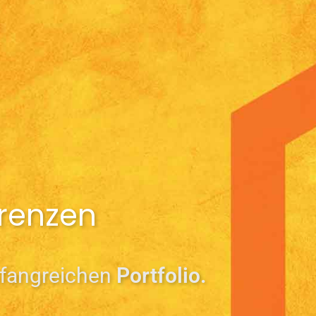
renzen
mfangreichen
Portfolio.