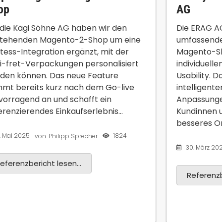
op
AG
 die Kägi Söhne AG haben wir den
Die ERAG AG
tehenden Magento-2-Shop um eine
umfassende
ntess-Integration ergänzt, mit der
Magento-S
i-fret-Verpackungen personalisiert
individuell
den können. Das neue Feature
Usability. 
mt bereits kurz nach dem Go-live
intelligent
vorragend an und schafft ein
Anpassunge
ferenzierendes Einkaufserlebnis...
Kundinnen u
besseres Onl
3. Mai 2025
1824
von
Philipp Sprecher
30. März 20
eferenzbericht lesen...
Referenzb