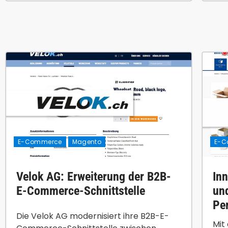
E-Commerce
Magento
E-C
Velok AG: Erweiterung der B2B-
In
E-Commerce-Schnittstelle
un
Pe
Die Velok AG modernisiert ihre B2B-E-
Mit