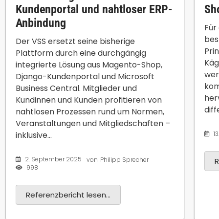
Kundenportal und nahtloser ERP-
Sh
Anbindung
Für
bes
Der VSS ersetzt seine bisherige
Pri
Plattform durch eine durchgängig
Käg
integrierte Lösung aus Magento-Shop,
wer
Django-Kundenportal und Microsoft
kom
Business Central. Mitglieder und
her
Kundinnen und Kunden profitieren von
dif
nahtlosen Prozessen rund um Normen,
Veranstaltungen und Mitgliedschaften –
inklusive...
1
2. September 2025
von
Philipp Sprecher
R
998
Referenzbericht lesen...