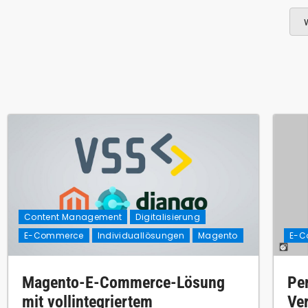
Content Management
Digitalisierung
E-Commerce
Individuallösungen
Magento
E-C
Magento-E-Commerce-Lösung
Per
mit vollintegriertem
Ve