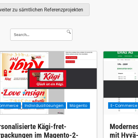
weiter zu sämtlichen Referenzprojekten
🔍
ommerce
Individuallösungen
Magento
E-Commerce
sonalisierte Kägi-fret-
Modernes
rpackungen im Magento-2-
mit Hyvä