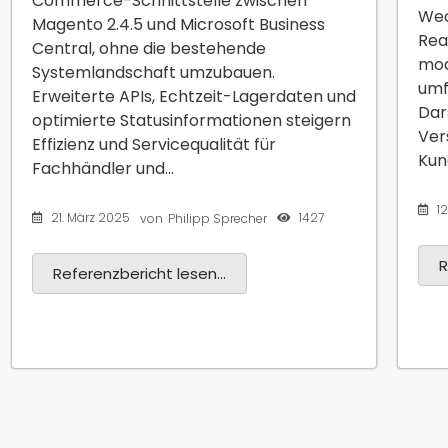
Commerce-Schnittstelle zwischen
Wec
Magento 2.4.5 und Microsoft Business
Rea
Central, ohne die bestehende
mod
Systemlandschaft umzubauen.
umf
Erweiterte APIs, Echtzeit-Lagerdaten und
Dar
optimierte Statusinformationen steigern
Ver
Effizienz und Servicequalität für
Kun
Fachhändler und...
1
21. März 2025
1427
von
Philipp Sprecher
R
Referenzbericht lesen...