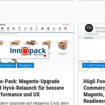
ommerce
Magento
E-Commerce
no-Pack: Magento-Upgrade
Hügli Foo
d Hyvä-Relaunch für bessere
Commerce
rformance und UX
Magento,
Readines
 dem Upgrade auf Magento 2.4.6, dem