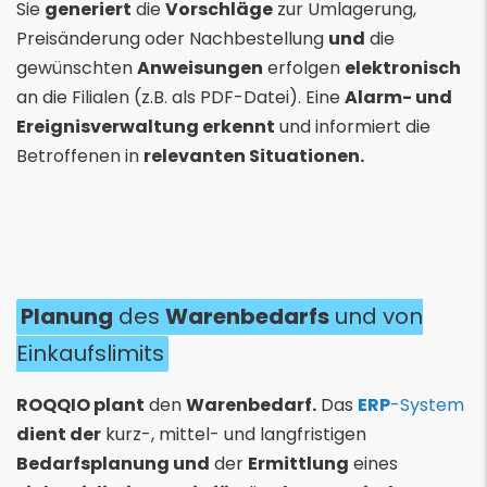
Sie
generiert
die
Vorschläge
zur Umlagerung,
Preisänderung oder Nachbestellung
und
die
gewünschten
Anweisungen
erfolgen
elektronisch
an die Filialen (z.B. als PDF-Datei). Eine
Alarm- und
Ereignisverwaltung erkennt
und informiert die
Betroffenen in
relevanten Situationen.
Planung
des
Warenbedarfs
und von
Einkaufslimits
ROQQIO plant
den
Warenbedarf.
Das
ERP
-System
dient der
kurz-, mittel- und langfristigen
Bedarfsplanung und
der
Ermittlung
eines