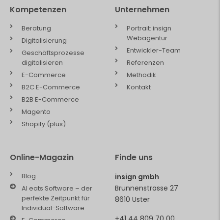
Kompetenzen
Unternehmen
Beratung
Portrait: insign
Webagentur
Digitalisierung
Entwickler-Team
Geschäftsprozesse
digitalisieren
Referenzen
E-Commerce
Methodik
B2C E-Commerce
Kontakt
B2B E-Commerce
Magento
Shopify (plus)
Online-Magazin
Finde uns
Blog
insign gmbh
Brunnenstrasse 27
AI eats Software – der
perfekte Zeitpunkt für
8610 Uster
Individual-Software
+41 44 809 70 00