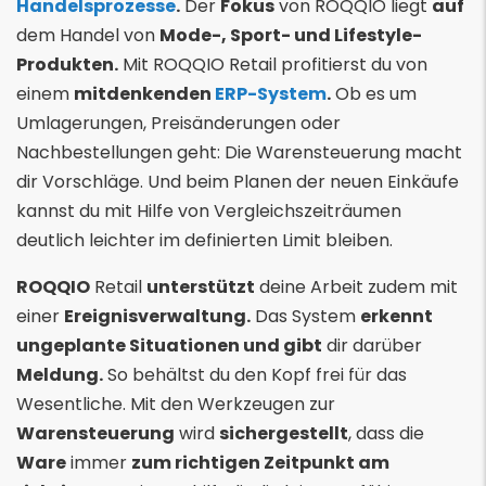
Handelsprozesse
.
Der
Fokus
von ROQQIO liegt
auf
dem Handel von
Mode-, Sport- und Lifestyle-
Produkten.
Mit ROQQIO Retail profitierst du von
einem
mitdenkenden
ERP-System
.
Ob es um
Umlagerungen, Preisänderungen oder
Nachbestellungen geht: Die Warensteuerung macht
dir Vorschläge. Und beim Planen der neuen Einkäufe
kannst du mit Hilfe von Vergleichszeiträumen
deutlich leichter im definierten Limit bleiben.
ROQQIO
Retail
unterstützt
deine Arbeit zudem mit
einer
Ereignisverwaltung.
Das System
erkennt
ungeplante Situationen und gibt
dir darüber
Meldung.
So behältst du den Kopf frei für das
Wesentliche. Mit den Werkzeugen zur
Warensteuerung
wird
sichergestellt
, dass die
Ware
immer
zum richtigen Zeitpunkt am