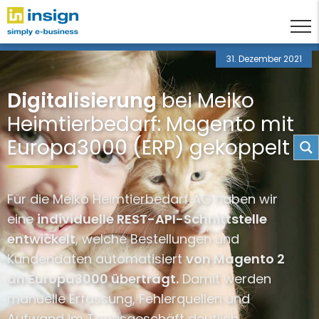
31. Dezember 2021
Digitalisierung
bei Meiko
Heimtierbedarf: Magento mit
Europa3000 (ERP) gekoppelt
Für die Meiko Heimtierbedarf AG haben wir
eine
individuelle REST-API-Schnittstelle
entwickelt
, welche Bestellungen und
Kundendaten automatisiert
von Magento 2
an Europa3000 überträgt.
Damit werden
manuelle Erfassung, Fehlerquellen und
Aufwand im Tagesgeschäft deutlich