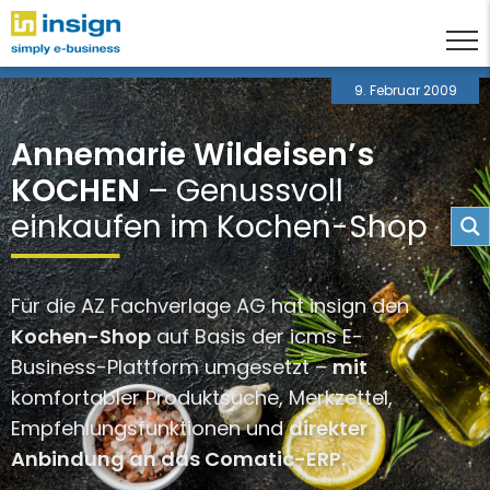
9. Februar 2009
Annemarie Wildeisen’s
KOCHEN
– Genussvoll
einkaufen im Kochen-Shop
Für die AZ Fachverlage AG hat insign den
Kochen-Shop
auf Basis der icms E-
Business-Plattform umgesetzt –
mit
komfortabler Produktsuche, Merkzettel,
Empfehlungsfunktionen und
direkter
Anbindung an das Comatic-ERP.