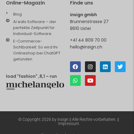
Online-Magazin
Finde uns
Blog
insign gmbh
Brunnenstrasse 27
AI eats Software – der
perfekte Zeitpunkt für
8610 Uster
Individual-Software
+41 44 809 70 00
E-Commerce-
hello@insign.ch
Sichtbarkeit: So wird Ihr
Onlineshop bei ChatGPT
gefunden
load "fashion" ,8,1 – run
© Copyright 2026 by insign || Alle Rechte vorbehalten. ||
Impressum