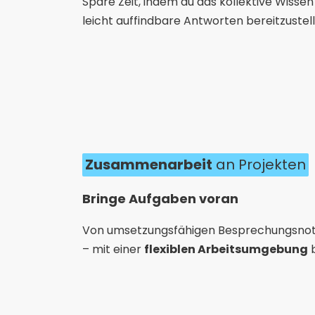
Spare Zeit, indem du das kollektive Wisse
leicht auffindbare Antworten bereitzustell
Zusammenarbeit
an Projekten
Bringe Aufgaben voran
Von umsetzungsfähigen Besprechungsnotize
– mit einer
flexiblen Arbeitsumgebung
b