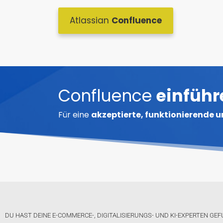
Atlassian
Confluence
Confluence
einführ
Für eine
akzeptierte, funktionierende u
DU HAST DEINE E-COMMERCE-, DIGITALISIERUNGS- UND KI-EXPERTEN GE