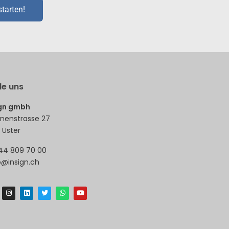
starten!
de uns
ign gmbh
nenstrasse 27
 Uster
44 809 70 00
o@insign.ch