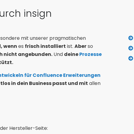
urch insign
besondere mit unserer pragmatischen
l, wenn
es
frisch installiert
ist.
Aber
so
h nicht angebunden.
Und
deine
Prozesse
tützt.
ntwickeln für Confluence Erweiterungen
tlos in dein Business passt und mit
allen
der Hersteller-Seite: