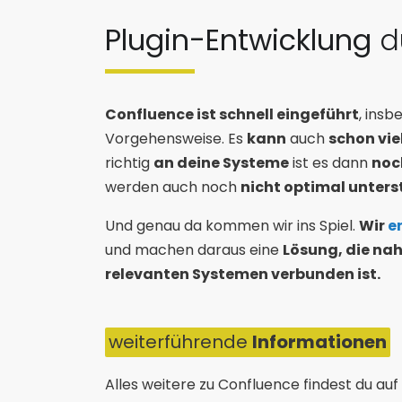
Plugin-Entwicklung
d
Confluence ist schnell eingeführt
, ins
Vorgehensweise. Es
kann
auch
schon vie
richtig
an deine Systeme
ist es dann
noc
werden auch noch
nicht optimal unters
Und genau da kommen wir ins Spiel.
Wir
e
und machen daraus eine
Lösung, die nah
relevanten Systemen verbunden ist.
weiterführende
Informationen
Alles weitere zu Confluence findest du auf 