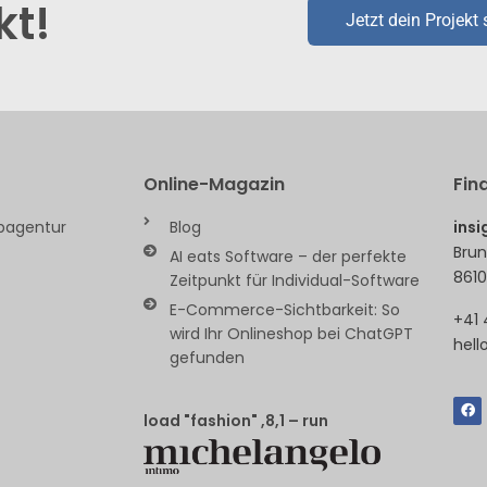
kt!
Jetzt dein Projekt 
Online-Magazin
Fin
ebagentur
Blog
ins
Brun
AI eats Software – der perfekte
8610
Zeitpunkt für Individual-Software
E-Commerce-Sichtbarkeit: So
+41 
wird Ihr Onlineshop bei ChatGPT
hell
gefunden
load "fashion" ,8,1 – run