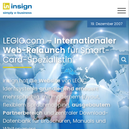
19. Dezember 2007
LEGIC.com –
Internationaler
Web-Relaunch
für Smart-
Card-Spezialistin
insign hat die
Website
von LEGIC
Identsystems
grundlegend erneuert
:
mehrsprachig, mit modernem Layout,
flexiblem Sprachmapping,
ausgebautem
Partnerbereich
und zentraler Download-
Datenbank für Broschüren, Manuals und
Whitepapers.