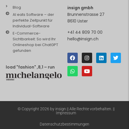
Blog
insign gmbh
Brunnenstrasse 27
AI eats Software – der
perfekte Zeitpunkt für
8610 Uster
Individual-Software
+41 44 809 70 00
E-Commerce-
hello@insign.ch
Sichtbarkeit: So wird Ihr
Onlineshop bei ChatGPT
gefunden
load "fashion" ,8,1 – run
© Copyright 2026 by insign || Alle Rechte vorbehalten. ||
Impressum
Datenschutzbestimmungen