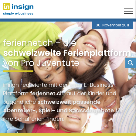
30. November 2011
feriennet.ch – die
schweizweite Ferienplattform
von Pro Juventute
insign realisierte mit der icms E-Business-
Plattform
feriennet.ch
, auf der Kinder und
Jugendliche
schweizweit passende
Abenteuer-, Spiel- und Spassangebote
für
ihre Schulferien finden.