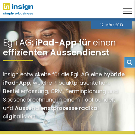
12. März 2013
Egli AG:
iPad-App für
einen
effizienten Aussendienst
insign entwickelte für die Egli AG eine
hybride
iPad-App
, welche Produktpräsentation,
Bestellerfassung, CRM, Terminplanung und
Spesenabrechnung in einem Tool bündelt
und
Aussendienstprozesse radikal
digitalisiert.