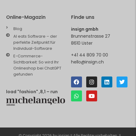
Online-Magazin
Finde uns
Blog
insign gmbh
Brunnenstrasse 27
AI eats Software – der
perfekte Zeitpunkt für
8610 Uster
Individual-Software
+41 44 809 70 00
E-Commerce-
hello@insign.ch
Sichtbarkeit: So wird Ihr
Onlineshop bei ChatGPT
gefunden
load "fashion" ,8,1 – run
© Copyright 2026 by insign || Alle Rechte vorbehalten. ||