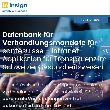
15. März 2004
Datenbank für
Verhandlungsmandate
für
santésuisse – Intranet-
Applikation für Transparenz im
Schweizer Gesundheitswesen
Für santésuisse hat insign eine icms-basierte
Verhandlungs-Datenbank entwickelt, die
dezentrale Verhandlungen zentral
dokumentiert
, in Prämien- und