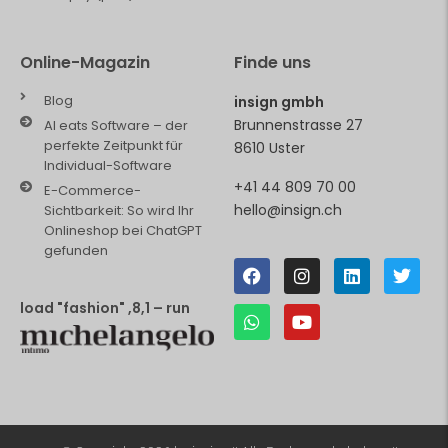
Online-Magazin
Finde uns
Blog
insign gmbh
Brunnenstrasse 27
AI eats Software – der
perfekte Zeitpunkt für
8610 Uster
Individual-Software
+41 44 809 70 00
E-Commerce-
hello@insign.ch
Sichtbarkeit: So wird Ihr
Onlineshop bei ChatGPT
gefunden
load "fashion" ,8,1 – run