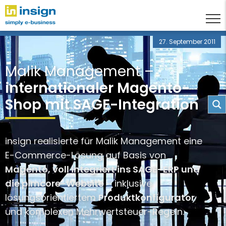
27. September 2011
Malik Management –
internationaler Magento-
Shop mit SAGE-Integration
insign realisierte für Malik Management eine
E-Commerce-Lösung auf Basis von
Magento, voll integriert ins SAGE-ERP und
die pimcore-Website
– inklusive
lösungsorientiertem
Produktkonfigurator
und komplexen Mehrwertsteuer-Regeln.