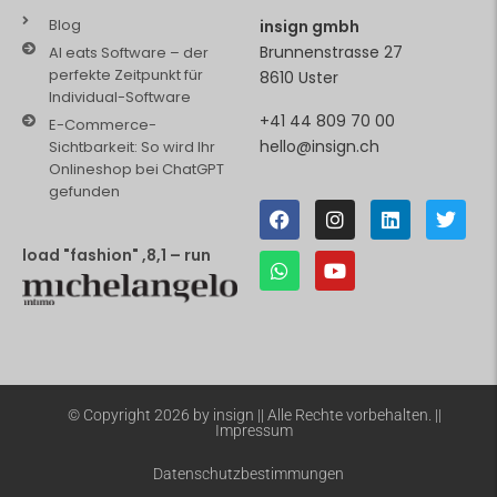
Blog
insign gmbh
Brunnenstrasse 27
AI eats Software – der
perfekte Zeitpunkt für
8610 Uster
Individual-Software
+41 44 809 70 00
E-Commerce-
hello@insign.ch
Sichtbarkeit: So wird Ihr
Onlineshop bei ChatGPT
gefunden
load "fashion" ,8,1 – run
© Copyright 2026 by insign || Alle Rechte vorbehalten. ||
Impressum
Datenschutzbestimmungen