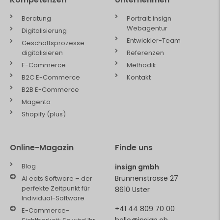
Beratung
Portrait: insign
Webagentur
Digitalisierung
Entwickler-Team
Geschäftsprozesse
digitalisieren
Referenzen
E-Commerce
Methodik
B2C E-Commerce
Kontakt
B2B E-Commerce
Magento
Shopify (plus)
Online-Magazin
Finde uns
Blog
insign gmbh
Brunnenstrasse 27
AI eats Software – der
perfekte Zeitpunkt für
8610 Uster
Individual-Software
+41 44 809 70 00
E-Commerce-
hello@insign.ch