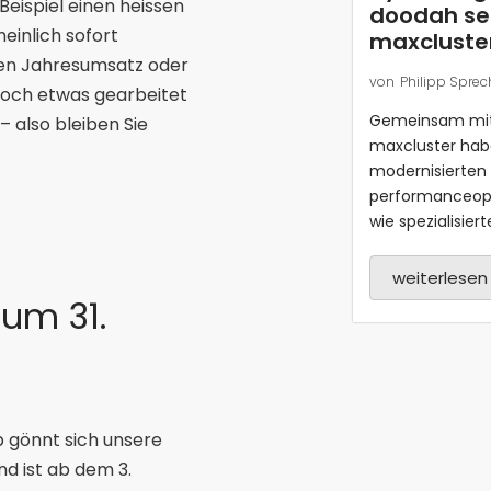
Beispiel einen heissen
doodah set
einlich sofort
maxcluste
hen Jahresumsatz oder
von
Philipp Sprec
noch etwas gearbeitet
Gemeinsam mit
 also bleiben Sie
maxcluster hab
modernisierte
performanceopti
wie spezialisiert
weiterlesen .
zum 31.
 gönnt sich unsere
d ist ab dem 3.