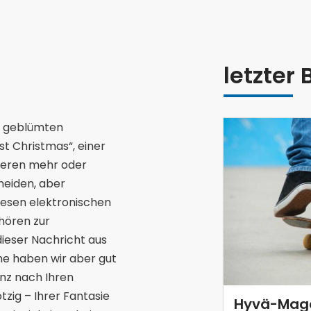
letzter 
ie geblümten
t Christmas“, einer
deren mehr oder
heiden, aber
diesen elektronischen
hören zur
ieser Nachricht aus
he haben wir aber gut
anz nach Ihren
zig – Ihrer Fantasie
Hyvä-Mage