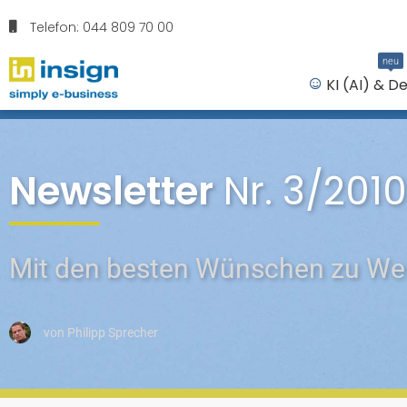
Telefon: 044 809 70 00
neu
KI (AI) & D
Newsletter
Nr. 3/2010
Mit den besten Wünschen zu We
von
Philipp Sprecher