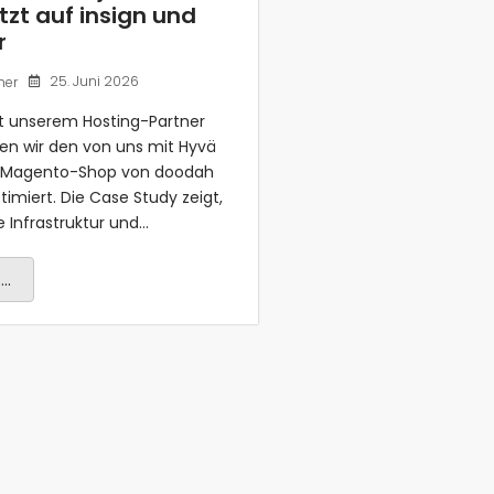
zt auf insign und
r
25. Juni 2026
her
 unserem Hosting-Partner
en wir den von uns mit Hyvä
n Magento-Shop von doodah
miert. Die Case Study zeigt,
e Infrastruktur und...
..