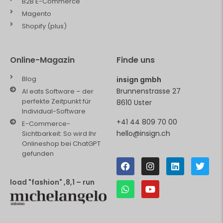
B2B E-Commerce
Magento
Shopify (plus)
Online-Magazin
Finde uns
Blog
insign gmbh
Brunnenstrasse 27
AI eats Software – der
perfekte Zeitpunkt für
8610 Uster
Individual-Software
+41 44 809 70 00
E-Commerce-
hello@insign.ch
Sichtbarkeit: So wird Ihr
Onlineshop bei ChatGPT
gefunden
load "fashion" ,8,1 – run