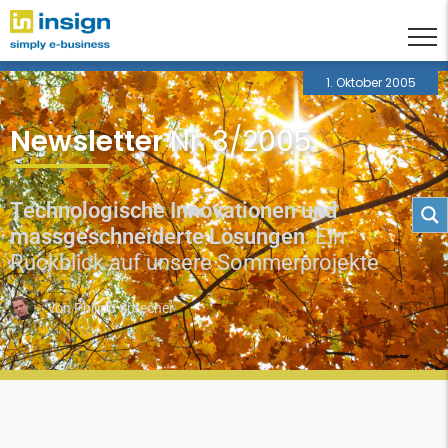
1. Oktober 2005
Newsletter
Nr. 3/2005
Technologische Innovationen und
massgeschneiderte Lösungen
: Ein
Rückblick auf unsere Sommerprojekte
von
Philipp Sprecher