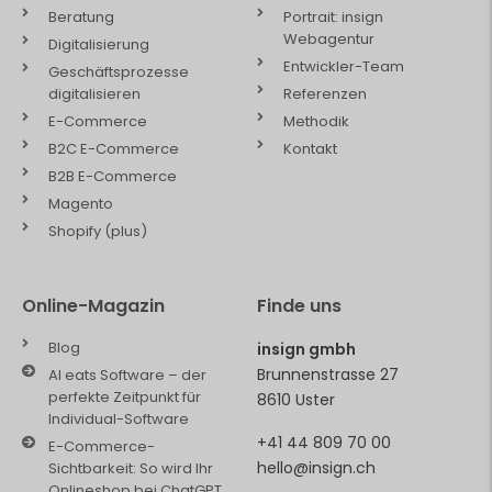
Beratung
Portrait: insign
Webagentur
Digitalisierung
Entwickler-Team
Geschäftsprozesse
digitalisieren
Referenzen
E-Commerce
Methodik
B2C E-Commerce
Kontakt
B2B E-Commerce
Magento
Shopify (plus)
Online-Magazin
Finde uns
Blog
insign gmbh
Brunnenstrasse 27
AI eats Software – der
perfekte Zeitpunkt für
8610 Uster
Individual-Software
+41 44 809 70 00
E-Commerce-
hello@insign.ch
Sichtbarkeit: So wird Ihr
Onlineshop bei ChatGPT