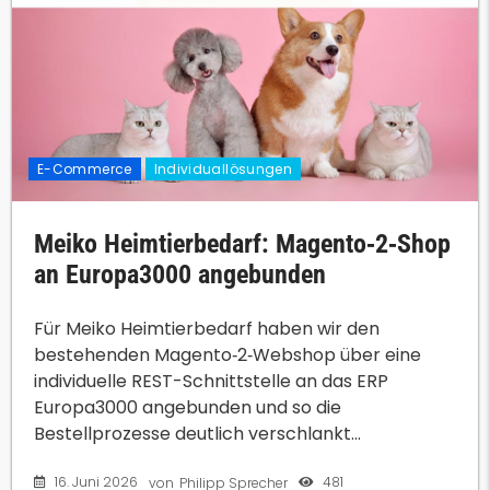
E-Commerce
Individuallösungen
Meiko Heimtierbedarf: Magento‑2‑Shop
an Europa3000 angebunden
Für Meiko Heimtierbedarf haben wir den
bestehenden Magento‑2‑Webshop über eine
individuelle REST-Schnittstelle an das ERP
Europa3000 angebunden und so die
Bestellprozesse deutlich verschlankt...
16. Juni 2026
481
von
Philipp Sprecher