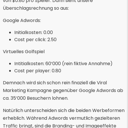
von $0.80 pro Spieler. Dann sieht unsere
Überschlagsrechnung so aus:
Google Adwords:
Initialkosten: 0.00
Cost per click: 2.50
Virtuelles Golfspiel
Intitialkosten: 60’000 (rein fiktive Annahme)
Cost per player: 0.80
Demnach wird sich schon rein finaziell die Viral
Marketing Kampagne gegenüber Google Adwords ab
ca. 35’000 Besuchern lohnen.
Natürlich unterscheiden sich die beiden Werbeformen
erheblich. Während Adwords vermutlich gezielteren
Traffic bringt, sind die Branding- und Imageeffekte