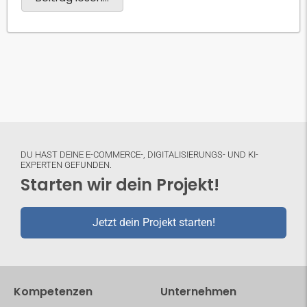
DU HAST DEINE E-COMMERCE-, DIGITALISIERUNGS- UND KI-
EXPERTEN GEFUNDEN.
Starten wir dein Projekt!
Jetzt dein Projekt starten!
Kompetenzen
Unternehmen