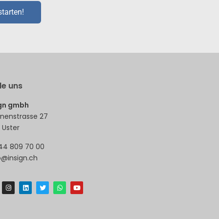
starten!
de uns
ign gmbh
nenstrasse 27
 Uster
44 809 70 00
o@insign.ch