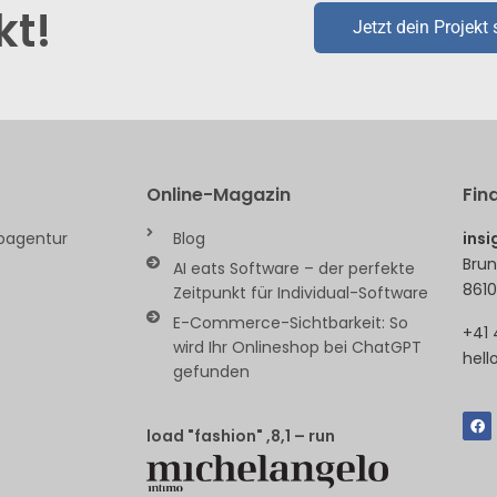
kt!
Jetzt dein Projekt 
Online-Magazin
Fin
ebagentur
Blog
ins
Brun
AI eats Software – der perfekte
8610
Zeitpunkt für Individual-Software
E-Commerce-Sichtbarkeit: So
+41 
wird Ihr Onlineshop bei ChatGPT
hell
gefunden
load "fashion" ,8,1 – run