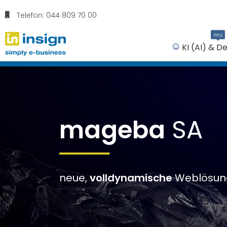
Telefon: 044 809 70 00
neu
KI (AI) & D
mageba
SA
neue,
volldynamische
Weblösun