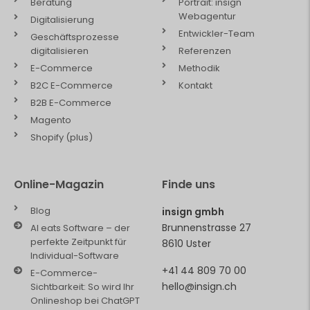
Beratung
Portrait: insign
Webagentur
Digitalisierung
Entwickler-Team
Geschäftsprozesse
digitalisieren
Referenzen
E-Commerce
Methodik
B2C E-Commerce
Kontakt
B2B E-Commerce
Magento
Shopify (plus)
Online-Magazin
Finde uns
Blog
insign gmbh
Brunnenstrasse 27
AI eats Software – der
perfekte Zeitpunkt für
8610 Uster
Individual-Software
+41 44 809 70 00
E-Commerce-
hello@insign.ch
Sichtbarkeit: So wird Ihr
Onlineshop bei ChatGPT