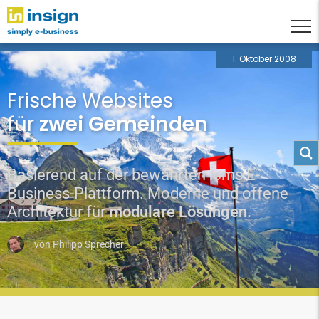
1. Oktober 2008
Frische Websites
für
zwei Gemeinden
Basierend auf der bewährten icms E-
Business-Plattform. Moderne und offene
Architektur für
modulare Lösungen.
von
Philipp Sprecher