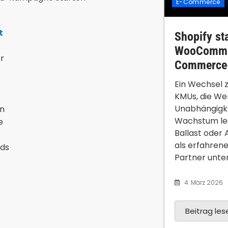
E-Commerce
t
Shopify sta
WooCommer
r
Commerce-
Ein Wechsel z
KMUs, die We
Unabhängigke
en
Wachstum le
e
Ballast oder 
als erfahren
eds
Partner unters
4. März 2026
Beitrag lese