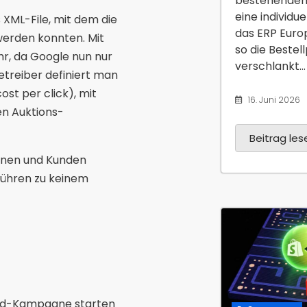
bestehenden
eine individu
 XML-File, mit dem die
das ERP Eur
erden konnten. Mit
so die Bestel
r, da Google nun nur
verschlankt...
treiber definiert man
st per click), mit
16. Juni 2026
n Auktions-
Beitrag lese
innen und Kunden
 führen zu keinem
n
g Ad-Kampagne starten