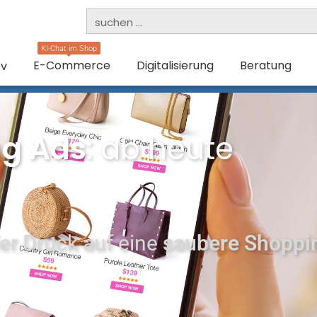
KI-Chat im Shop
E-Commerce
Digitalisierung
Beratung
ev
ng Ads
: ab heute
der Druck auf eine
saubere Shoppi