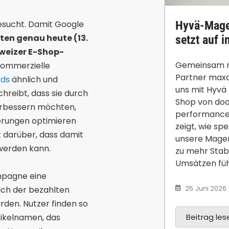
Hyvä-Mage
esucht. Damit Google
eten genau heute (13.
setzt auf 
weizer E-Shop-
Gemeinsam m
 kommerzielle
Partner maxc
ds
ähnlich und
uns mit Hyvä
hreibt, dass sie durch
Shop von do
erbessern möchten,
performanceo
erungen optimieren
zeigt, wie spe
t darüber, dass damit
unsere Mage
werden kann.
zu mehr Stab
Umsätzen führ
ampagne eine
25. Juni 2026
ch der bezahlten
den. Nutzer finden so
Beitrag lese
tikelnamen, das