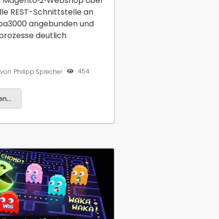
 Magento‑2‑Webshop über
elle REST-Schnittstelle an
opa3000 angebunden und
lprozesse deutlich
454
von
Philipp Sprecher
n...