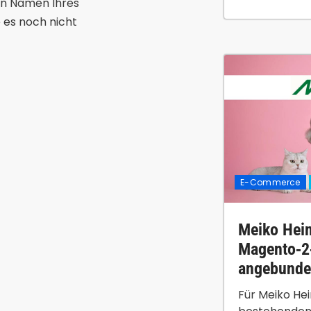
den Namen Ihres
 es noch nicht
E-Commerce
Meiko Heim
Magento‑2
angebund
Für Meiko He