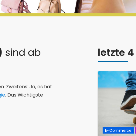
s)
sind ab
letzte 4
. Zweitens: Ja, es hat
gie
. Das Wichtigste
E-Commerce