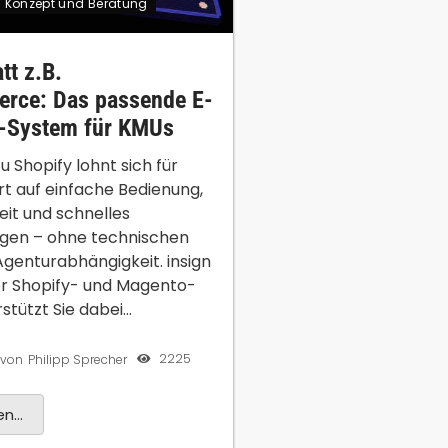
Konzept und Beratung
tt z.B.
ce: Das passende E-
System für KMUs
u Shopify lohnt sich für
rt auf einfache Bedienung,
it und schnelles
gen – ohne technischen
Agenturabhängigkeit. insign
er Shopify- und Magento-
tützt Sie dabei...
2225
von
Philipp Sprecher
n...