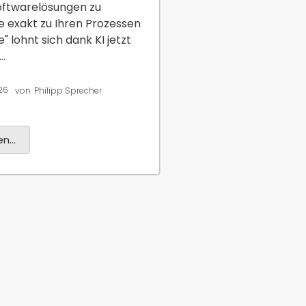
Softwarelösungen zu
die exakt zu Ihren Prozessen
" lohnt sich dank KI jetzt
..
26
von
Philipp Sprecher
n...