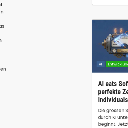
d
en
t
as
n
AI
Entwicklun
ken
AI eats Sof
perfekte Ze
Individual
Die grossen 
durch KI unte
beginnt. Jetzt