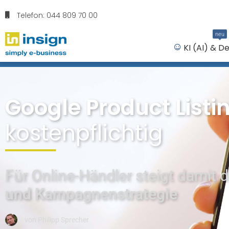
Telefon: 044 809 70 00
neu
KI (AI) & D
Google Product Listi
kostenpflichtig
Für Online-Händler steigt damit 
und Kampagnenstrategie
von
Philipp Sprecher