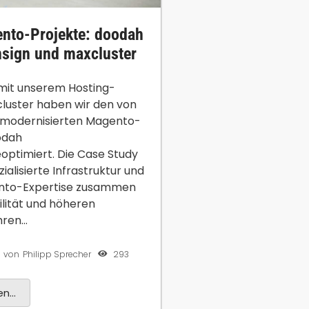
nto-Projekte: doodah
insign und maxcluster
it unserem Hosting-
luster haben wir den von
 modernisierten Magento-
odah
ptimiert. Die Case Study
zialisierte Infrastruktur und
nto-Expertise zusammen
ilität und höheren
en...
293
von
Philipp Sprecher
n...