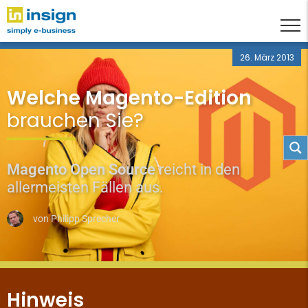
26. März 2013
Welche Magento-Edition
brauchen Sie?
Magento Open Source
reicht in den
allermeisten Fällen aus.
von
Philipp Sprecher
Hinweis