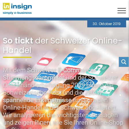
30. Oktober 2019
So tickt
der Schweizer Online-
Handel
Mit dem
Schweizer E‑Commerce-
Stimmungsbarometer
und der Schweizer
Onlinehändlerbefragung 2019 haben die
Schweizerische Post und die ZHAW
spannende Erkenntnisse
rund um den
Online-Handel in der Schweiz abgeliefert.
Wir analysieren die wichtigsten Aussagen
und zeigen Ihnen, wie Sie Ihren Online-Shop