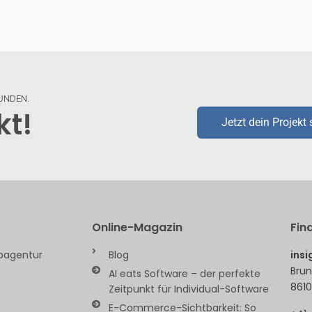
FUNDEN.
kt!
Jetzt dein Projekt 
Online-Magazin
Fin
ebagentur
Blog
ins
Brun
AI eats Software – der perfekte
8610
Zeitpunkt für Individual-Software
E-Commerce-Sichtbarkeit: So