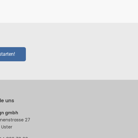
starten!
de uns
ign gmbh
nenstrasse 27
 Uster