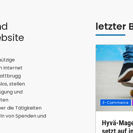
nd
letzter 
ebsite
nützige
m Internet
lattbrugg
los, stellen
fügung und
kten
E-Commerce
r die Tätigkeiten
eln von Spenden und
Hyvä-Mage
setzt auf 