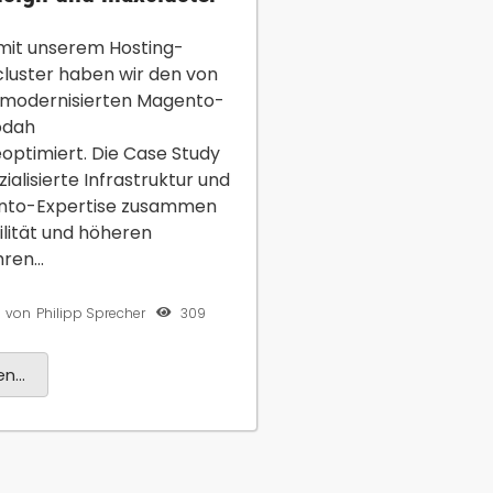
it unserem Hosting-
luster haben wir den von
 modernisierten Magento-
odah
ptimiert. Die Case Study
zialisierte Infrastruktur und
nto-Expertise zusammen
ilität und höheren
en...
309
von
Philipp Sprecher
n...