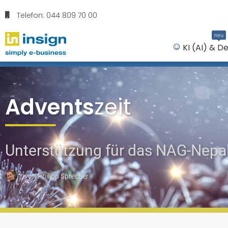
Telefon: 044 809 70 00
neu
KI (AI) & D
Advents
zeit
Unterstützung für das NAG-Nepal
von
Philipp Sprecher