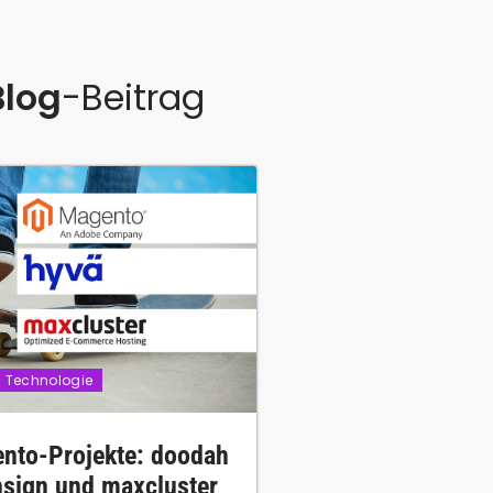
Blog
-Beitrag
Technologie
nto-Projekte: doodah
insign und maxcluster